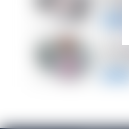
décharge p
sous condi
Lire la suite
11/04/2023
Les versem
des indép
PEPP sont
Lire la suite