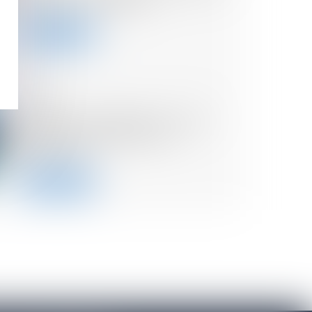
fonds de la Deeptech
Lire la suite
11/04/2023
Promesse unilatérale de vente
d’action et rétractation du
promettant
Lire la suite