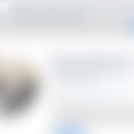
BERTHEAS VITROLLES DRUENNE SASTRE E
AVOCATS AU BARREAU DE SAINT-ÉTIENNE
ABINET
ÉQUIPE
DOMAINES D'INTERVENTION
HONORAIRES
ACTUS
VIDÉOS
Biens professionnels 
location vide est excl
Publié le :
19/04/2023
Droit fiscal
/
Fiscalité des professionne
Source :
www.lemag-juridique.com
Une propriétaire de parts dans une soci
(SARL) qui possède un immeuble décide
d’une société d’hôtellerie en location n