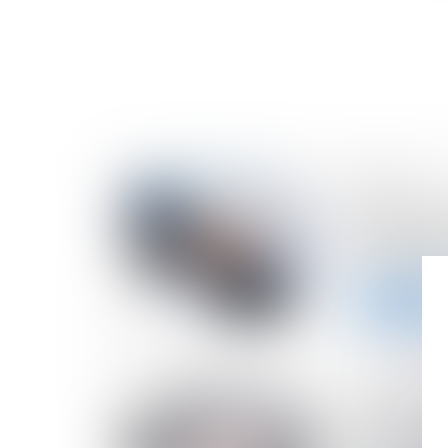
19/04/2023
Cessions d
actionnaire
facultatif
Lire la suite
18/04/2023
Divorce et 