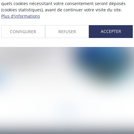
eut être accordée
quels cookies nécessitant votre consentement seront déposés
tions
(cookies statistiques), avant de continuer votre visite du site.
Plus d'informations
ACCEPTER
CONFIGURER
REFUSER
ents effectués par
endants dans des
 déductibles
<<
<
52
53
54
55
56
57
58
>
>>
...
...