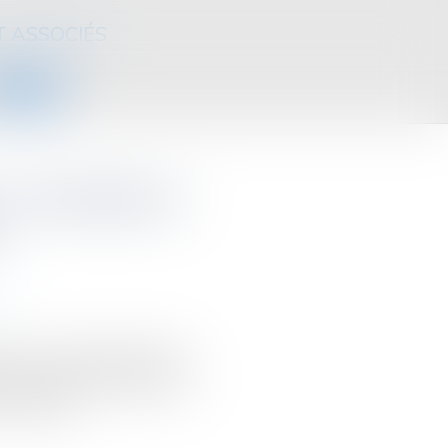
T ASSOCIÉS
CONTACT
: l’immeuble en
u
ls
été à responsabilité limitée
 de le mettre à disposition
on meublée...