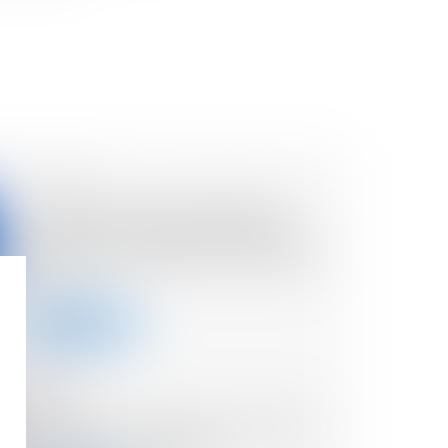
19/04/2023
Le Fonds Innovation Défense
participe à la levée de fonds de
22 millions d’euros de la start-up
XXII
Lire la suite
12/04/2023
Dans les coulisses des levées de