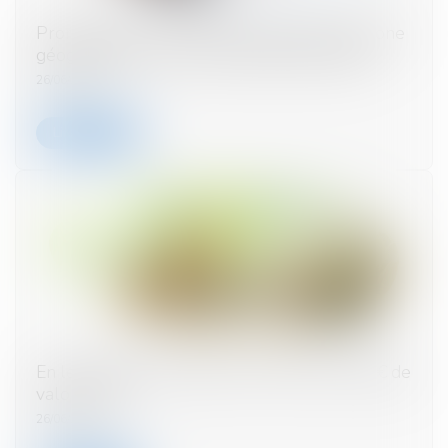
Prorogation de régimes d’exonération par zone
géographique : les commentaires du BOFiP
26/06/2024
Lire la suite
En levant 600 M€, Mistral AI frôle les 6 Md€ de
valorisation
26/06/2024