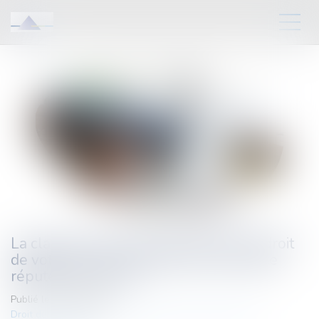
La clause privant l’associé de SAS du droit
de voter sur son exclusion est en partie
réputée non écrite
Publié le :
25/06/2024
Droit des sociétés
/
Droit des sociétés commerciales et