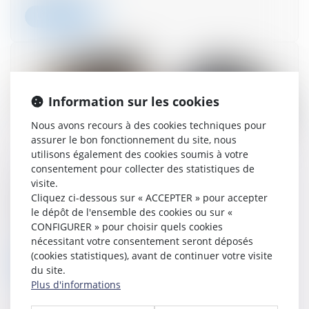
Lire la suite
Information sur les cookies
Nous avons recours à des cookies techniques pour
assurer le bon fonctionnement du site, nous
utilisons également des cookies soumis à votre
consentement pour collecter des statistiques de
Contrat publié et dispense d’action en
visite.
revendication : quid de la publication d’un avis
Cliquez ci-dessous sur « ACCEPTER » pour accepter
d’attribution d’un marché public ?
le dépôt de l'ensemble des cookies ou sur «
CONFIGURER » pour choisir quels cookies
20/06/2024
nécessitant votre consentement seront déposés
(cookies statistiques), avant de continuer votre visite
Lire la suite
du site.
Plus d'informations