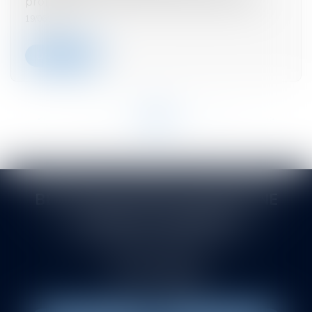
prorogation jusqu’en 2026 du taux de 19%
19/06/2024
Lire la suite
<<
<
...
14
15
16
17
18
19
20
...
>
>>
BERTHEAS VITROLLES DRUENNE
SASTRE ET ASSOCIÉS
145 rue de la Montat. Allée du Pont de l'Ane
42000 SAINT-ETIENNE
Tél :
04 77 21 08 88
Fax : 04 77 38 88 83