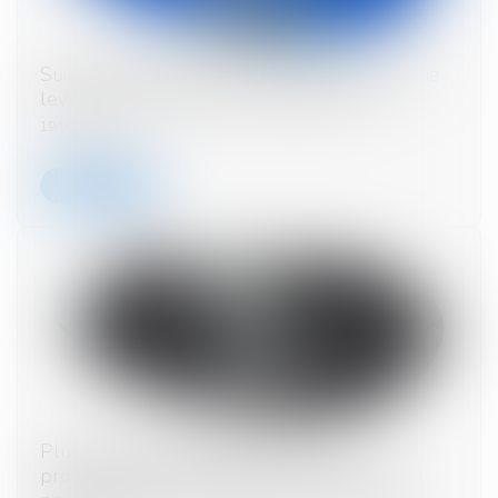
Suivi médical à distance : Quantiq annonce une
levée de fonds de 2,6 millions d'euros
19/06/2024
Lire la suite
Plus-values de cession de locaux
professionnels transformés en logement :