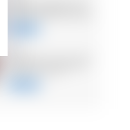
Société civile : précisions sur les
modalités d’engagement de la
responsabilité d’anciens associés
Lire la suite
02/07/2024
Crédit d’impôt en faveur de l’aide
aux personnes : la prorogation
commentée au BOFiP
Lire la suite