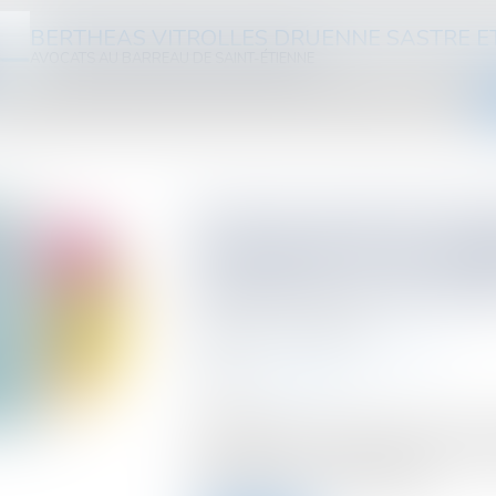
BERTHEAS VITROLLES DRUENNE SASTRE E
AVOCATS AU BARREAU DE SAINT-ÉTIENNE
ABINET
ÉQUIPE
DOMAINES D'INTERVENTION
HONORAIRES
ACTUS
VIDÉOS
Droit de vente d’imme
reconduction des aba
réductions et exonéra
Publié le :
27/06/2024
Droit fiscal
/
Fiscalité immobilière
Source :
www.efl.fr
L’administration a publié les mises à jo
d’immeubles. Tous les abattements, réd
facultatives ont été reconduits...