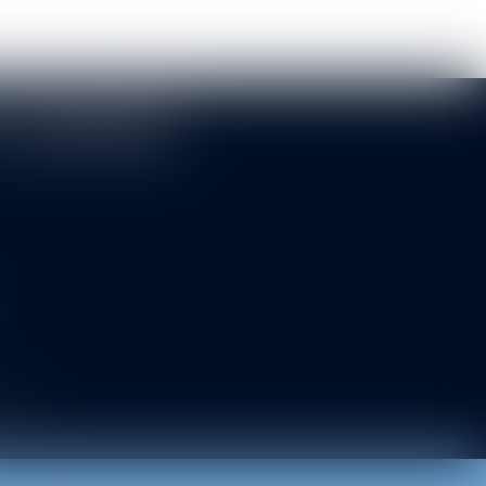
T ASSOCIÉS
 site