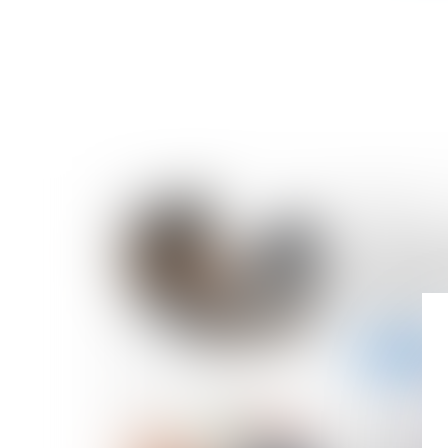
09/07/2024
La loi visan
financemen
l’attractivi
publiée
Lire la suite
04/07/2024