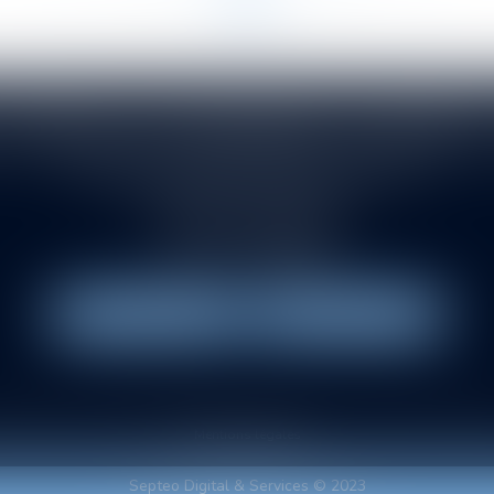
VITROLLES DRUENNE SASTRE E
145 rue de la Montat. Allée du Pont de l'Ane
42000 SAINT-ETIENNE
Tél :
04 77 21 08 88
Fax : 04 77 38 88 83
NOUS LOCALISER
NOUS CONTACTER
t
Équipe
Domaines d'intervention
Honoraires
Actus
Vidéos
Plan du
Mentions légales
Septeo Digital & Services © 2023