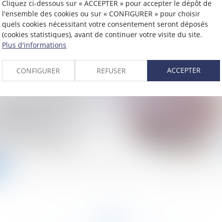
re : découvrez le
Cliquez ci-dessous sur « ACCEPTER » pour accepter le dépôt de
l'ensemble des cookies ou sur « CONFIGURER » pour choisir
ode de calcul
quels cookies nécessitant votre consentement seront déposés
(cookies statistiques), avant de continuer votre visite du site.
Plus d'informations
ACCEPTER
CONFIGURER
REFUSER
rsement du prêt
 apporté en compte
ssocié est-il
au titre des frais
nels du dirigeant ?
<<
<
13
14
15
16
17
18
19
>
>>
...
...