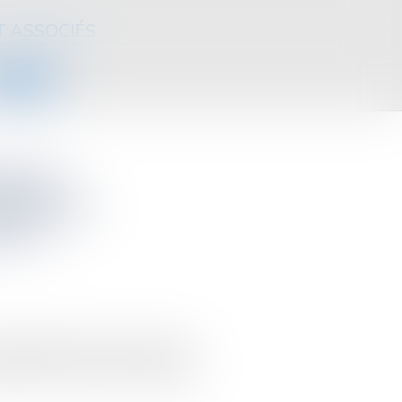
T ASSOCIÉS
CONTACT
ubles :
ttements,
tions
ur annuelles des droits de vente
uctions de taux et exonérations