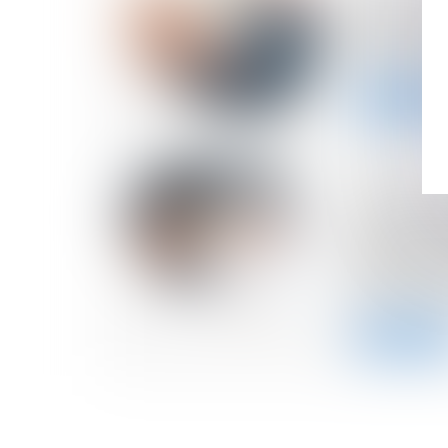
Taxe fonciè
nouveau m
envisagé
Lire la suite
03/07/2024
Le rembou
personnel
courant d’a
déductible 
profession
Lire la suite