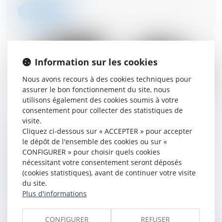
Lire la suite
Information sur les cookies
Nous avons recours à des cookies techniques pour
assurer le bon fonctionnement du site, nous
utilisons également des cookies soumis à votre
consentement pour collecter des statistiques de
visite.
Focus sur les cas de renouvellement du délai
Cliquez ci-dessous sur « ACCEPTER » pour accepter
de forclusion
le dépôt de l'ensemble des cookies ou sur «
CONFIGURER » pour choisir quels cookies
07/11/2024
nécessitant votre consentement seront déposés
(cookies statistiques), avant de continuer votre visite
Lire la suite
du site.
Plus d'informations
CONFIGURER
REFUSER