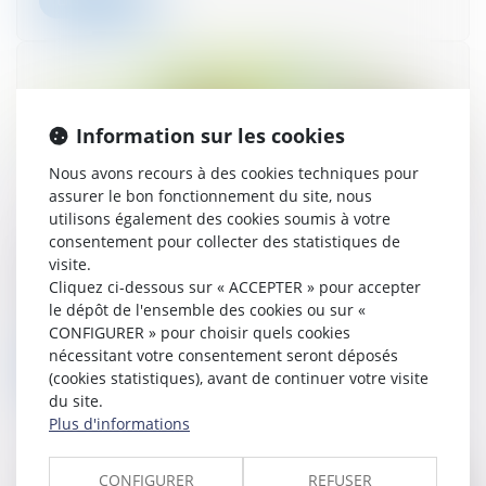
Lire la suite
Information sur les cookies
Nous avons recours à des cookies techniques pour
assurer le bon fonctionnement du site, nous
utilisons également des cookies soumis à votre
consentement pour collecter des statistiques de
OpenAI lève 6,6 milliards de dollars pour une
visite.
valorisation de 157 milliards
Cliquez ci-dessous sur « ACCEPTER » pour accepter
le dépôt de l'ensemble des cookies ou sur «
09/10/2024
CONFIGURER » pour choisir quels cookies
nécessitant votre consentement seront déposés
Lire la suite
(cookies statistiques), avant de continuer votre visite
du site.
Plus d'informations
CONFIGURER
REFUSER