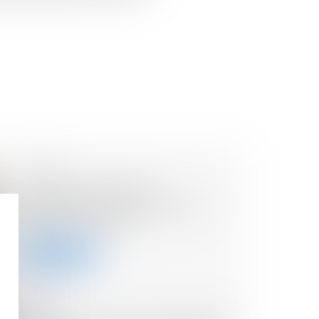
08/02/2024
L'impôt sur la fortune
immobilière (IFI) évalué par la
Cour des comptes
Lire la suite
06/02/2024