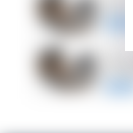
Précisions
les SARL
Lire la suite
02/02/2024
Précisions
la responsa
le cas de 
Lire la suite