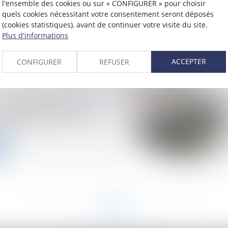
l'ensemble des cookies ou sur « CONFIGURER » pour choisir
 sur l’agrément dans
quels cookies nécessitant votre consentement seront déposés
(cookies statistiques), avant de continuer votre visite du site.
Plus d'informations
ACCEPTER
CONFIGURER
REFUSER
 sur l’engagement de
bilité des créanciers :
fraude
<<
<
26
27
28
29
30
31
32
>
>>
...
...