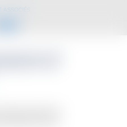
T ASSOCIÉS
CONTACT
e déclaration d’IR
effectués ne sont
e principe que la majoration pour
n matière d’impôt sur le revenu,
amment d’éventuels versements