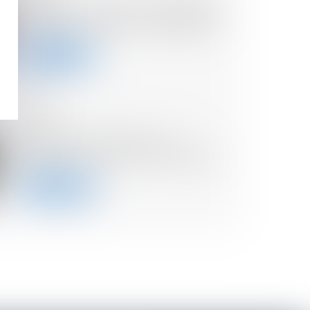
Impôt sur le revenu- Déclaration
tardive- Assiette des majorations
Lire la suite
01/02/2024
Loi de finances 2024 : les
mesures concernant l’immobilier
Lire la suite