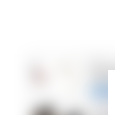
14/02/2024
Soutenue p
Ambience 
millions de
Lire la suite
07/02/2024