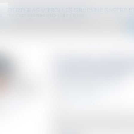
BERTHEAS VITROLLES DRUENNE SASTRE E
AVOCATS AU BARREAU DE SAINT-ÉTIENNE
ABINET
ÉQUIPE
DOMAINES D'INTERVENTION
HONORAIRES
ACTUS
VIDÉOS
Pénalité pour défaut d
: les versements déjà 
pas pris en compte
Publié le :
13/02/2024
Droit fiscal
/
Fiscalité des particuliers
Source :
www.efl.fr
Saisi pour avis, le Conseil d’État pose l
défaut ou retard de déclaration porte, e
sur le total des droits dus, indépend