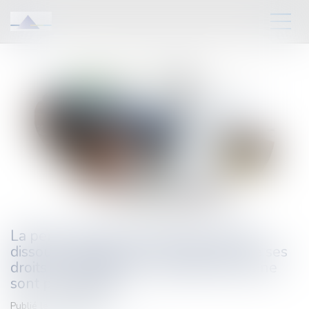
La personnalité morale d'une société
dissoute subsiste aussi longtemps que ses
droits et obligations à caractère social ne
sont pas liquidés
Publié le :
05/10/2023