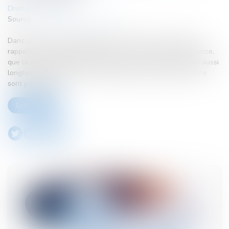
Droit des sociétés
Source :
www.lemag-juridique.com
Dans un arrêt du 20 septembre 2023, la Cour de cassation
rappelle qu’il résulte de l'article L 237-2 du Code de commerce,
que la personnalité morale d'une société dissoute subsiste aussi
longtemps que ses droits et obligations à caractère social ne
sont pas liquidés...
Lire la suite