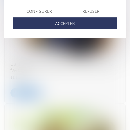
CONFIGURER
REFUSER
ACCEPTER
La modification possible d'un régime fiscal de
faveur ?
11/10/2023
Lire la suite