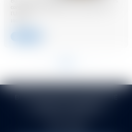
Bons d’achat et cadeaux pour les JO 2024 : les
conditions d’exonération sont précisées par
l’Urssaf
10/10/2023
Lire la suite
<<
<
...
36
37
38
39
40
41
42
...
>
>>
BERTHEAS VITROLLES DRUENNE
SASTRE ET ASSOCIÉS
145 rue de la Montat. Allée du Pont de l'Ane
42000 SAINT-ETIENNE
Tél :
04 77 21 08 88