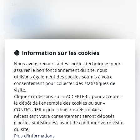
18/10/2023
Lire la suite
Information sur les cookies
Nous avons recours à des cookies techniques pour
assurer le bon fonctionnement du site, nous
utilisons également des cookies soumis à votre
consentement pour collecter des statistiques de
visite.
Compétence des sociétés de gestion de fonds
Cliquez ci-dessous sur « ACCEPTER » pour accepter
de placement en matière d'action ut singuli au
le dépôt de l'ensemble des cookies ou sur «
nom des porteurs de parts
CONFIGURER » pour choisir quels cookies
nécessitant votre consentement seront déposés
17/10/2023
(cookies statistiques), avant de continuer votre visite
du site.
Lire la suite
Plus d'informations