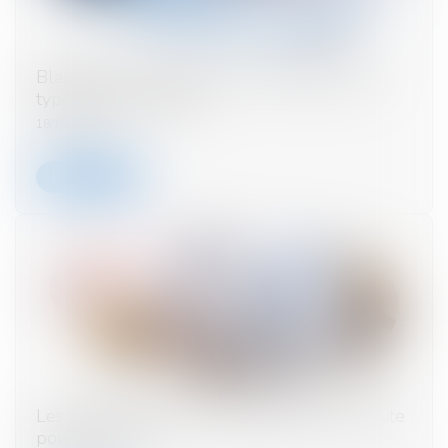
Blanchiment de capitaux : Tracfin publie une
typologie des risques
18/10/2023
Lire la suite
Les acquisitions et les levées de fonds en chute
pour la Fintech