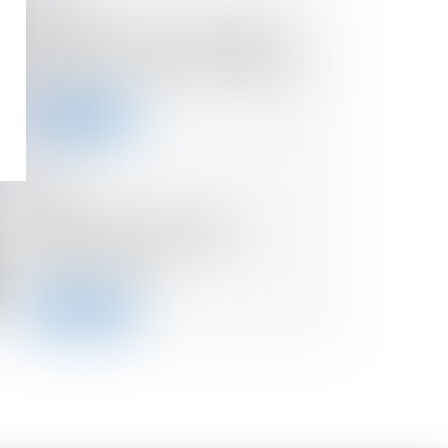
Levée de fonds en seed de 1
million d'euros pour Seelab et
son outil de création graphique
Lire la suite
06/06/2024
Réduction d'impôt pour
investissement locatif : le
dispositif PINEL
Lire la suite