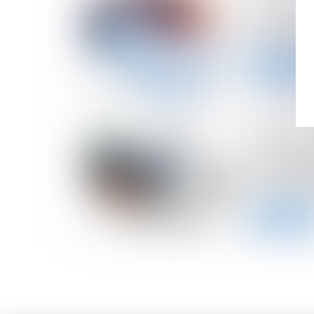
Comment co
de revenus
Lire la suite
11/06/2024
Jeune entre
les indica
économiqu
Lire la suite