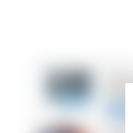
18/06/2024
La convoca
associé de
assemblée 
l'annulatio
Lire la suite
12/06/2024