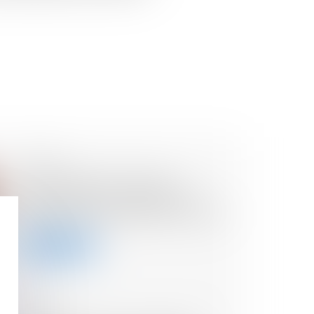
18/06/2024
PACS fictif, abus de droit,
redressement : le temps finit
toujours par arranger les choses !
Lire la suite
12/06/2024