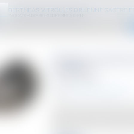
BERTHEAS VITROLLES DRUENNE SASTRE E
AVOCATS AU BARREAU DE SAINT-ÉTIENNE
ABINET
ÉQUIPE
DOMAINES D'INTERVENTION
HONORAIRES
ACTUS
VIDÉOS
Portée de la déclarati
le débiteur
Publié le :
14/06/2024
Droit des sociétés
/
Procédures collect
Source :
www.editions-legislatives.fr
La créance portée par le débiteur à la 
judiciaire, si elle fait présumer la décla
titulaire, dans la limite du contenu de 
judiciaire, ne vaut pas reconnaissance p