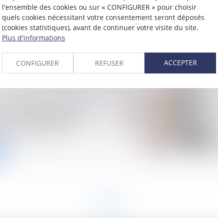
l'ensemble des cookies ou sur « CONFIGURER » pour choisir
rriger sa déclaration
quels cookies nécessitant votre consentement seront déposés
 ?
(cookies statistiques), avant de continuer votre visite du site.
Plus d'informations
ACCEPTER
CONFIGURER
REFUSER
prise de croissance :
teurs de performance
e sont précisés
<<
<
15
16
17
18
19
20
21
>
>>
...
...