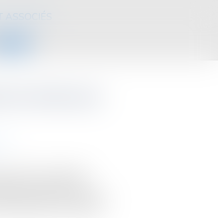
T ASSOCIÉS
CONTACT
on de créance par
ives
connaissance du mandataire
ration de sa créance par son
l'information donnée au mandataire
ar le débiteur du bien-fondé de