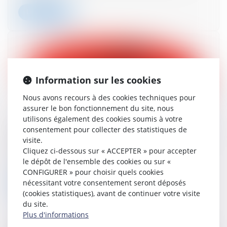
Lire la suite
Information sur les cookies
Nous avons recours à des cookies techniques pour
assurer le bon fonctionnement du site, nous
utilisons également des cookies soumis à votre
consentement pour collecter des statistiques de
Recevabilité des poursuites après l’adoption du
visite.
plan de redressement : le cas de la caution
Cliquez ci-dessous sur « ACCEPTER » pour accepter
15/12/2023
le dépôt de l'ensemble des cookies ou sur «
CONFIGURER » pour choisir quels cookies
nécessitant votre consentement seront déposés
Lire la suite
(cookies statistiques), avant de continuer votre visite
du site.
Plus d'informations