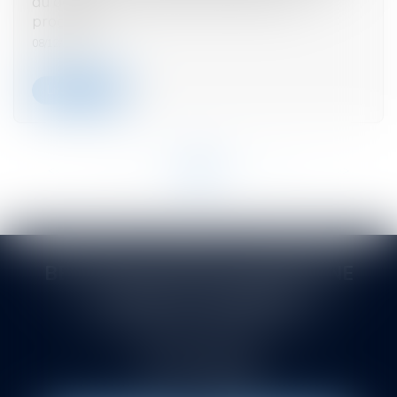
du débiteur au jour de l’ouverture de la
procédure
08/12/2023
Lire la suite
<<
<
...
30
31
32
33
34
35
36
...
>
>>
BERTHEAS VITROLLES DRUENNE
SASTRE ET ASSOCIÉS
145 rue de la Montat. Allée du Pont de l'Ane
42000 SAINT-ETIENNE
Tél :
04 77 21 08 88
Fax : 04 77 38 88 83