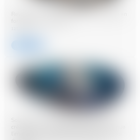
Revirement : la reprise d’actes par la société en
formation est assouplie !
12/12/2023
Lire la suite
Soustraction du droit de gage général des
créanciers : il est obligatoire de démontrer que
l’immeuble constituait la résidence principale