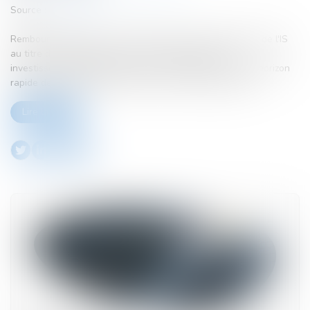
Source :
www.efl.fr
Remboursement de la créance de carry-back, restitution de l'IS
au titre de l'imputation d'un crédit d'impôt étranger,
investissement obligatoire dans la construction... Tour d'horizon
rapide des actions à mener avant le 31 décembre 2023...
Lire la suite