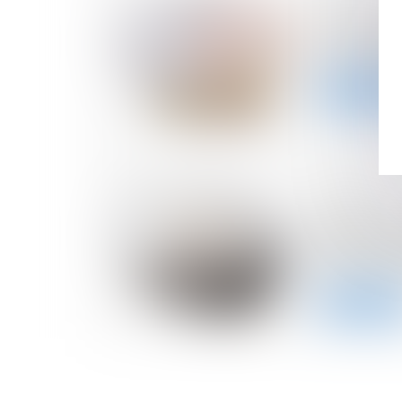
17/10/2024
Comment c
de votre ta
Lire la suite
16/10/2024
Après sa l
obtient une
milliards d
Lire la suite