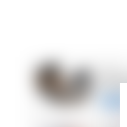
23/10/2024
Représent
obligatair
preuve ava
Lire la suite