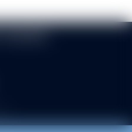
T ASSOCIÉS
 site