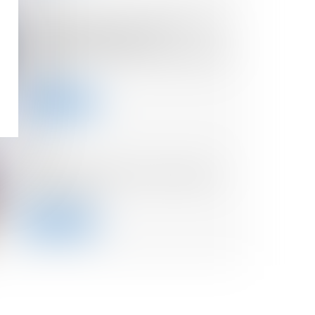
17/10/2024
Responsabilité du dirigeant pour
insuffisance d’actifs : la
nécessaire preuve d’une faute de
gestion
Lire la suite
16/10/2024
CS3D : la FAQ de la Commission
européenne
Lire la suite