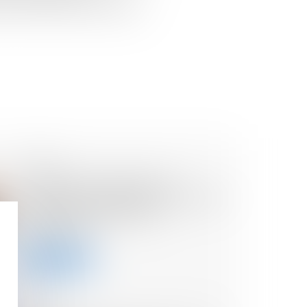
efuser certaines rectifications...
23/10/2024
Exonération des droits de
mutation et obligation de revente
: quel délai en présence
d’occupants ?
Lire la suite