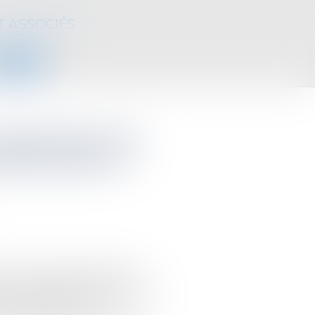
T ASSOCIÉS
CONTACT
a déclaration des
ble jusqu'au 4
urs ou des oublis lors de la
e 2023 peuvent la modifier via le
'au 4 décembre 2024,