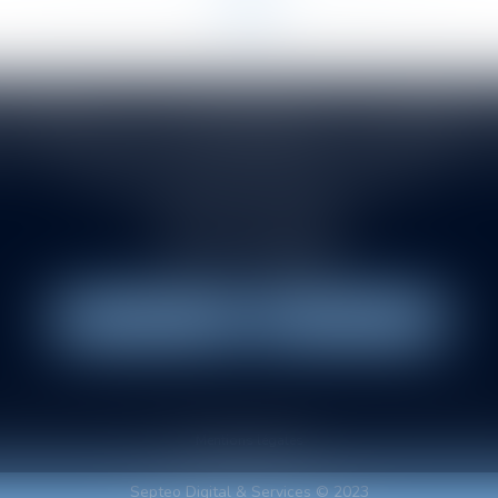
<<
<
4
5
6
7
8
9
10
>
>>
...
...
VITROLLES DRUENNE SASTRE E
145 rue de la Montat. Allée du Pont de l'Ane
42000 SAINT-ETIENNE
Tél :
04 77 21 08 88
Fax : 04 77 38 88 83
NOUS LOCALISER
NOUS CONTACTER
t
Équipe
Domaines d'intervention
Honoraires
Actus
Vidéos
Plan du
Mentions légales
Septeo Digital & Services © 2023