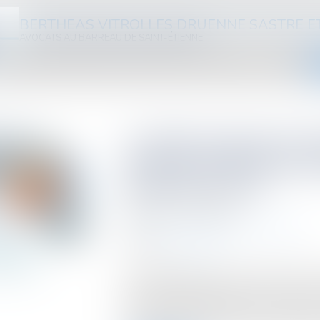
BERTHEAS VITROLLES DRUENNE SASTRE E
AVOCATS AU BARREAU DE SAINT-ÉTIENNE
ABINET
ÉQUIPE
DOMAINES D'INTERVENTION
HONORAIRES
ACTUS
VIDÉOS
La télécorrection de l
revenus de 2023 possi
décembre 2024
Publié le :
22/10/2024
Droit fiscal
/
Fiscalité des particuliers
Source :
www.efl.fr
Les contribuables ayant commis des erre
déclaration en ligne de leurs revenus d
service de télécorrection ouvert jusqu