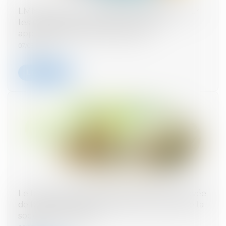
LMNP en micro : le plafond de 15.000 € pour
les meublés de tourisme non classés
applicable dès 2023 sauf option
07/03/2024
Lire la suite
Le fonds innovation défense participe à la levée
de fonds de 85 millions d'euros en valeur de la
société Unseenlabs