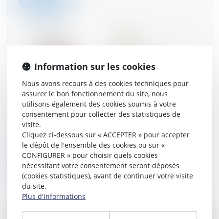
Lire la suite
Information sur les cookies
Nous avons recours à des cookies techniques pour
assurer le bon fonctionnement du site, nous
utilisons également des cookies soumis à votre
consentement pour collecter des statistiques de
Photoroom annonce une levée de fonds de
visite.
près de 40 millions d'euros
Cliquez ci-dessous sur « ACCEPTER » pour accepter
13/03/2024
le dépôt de l'ensemble des cookies ou sur «
CONFIGURER » pour choisir quels cookies
nécessitant votre consentement seront déposés
Lire la suite
(cookies statistiques), avant de continuer votre visite
du site.
Plus d'informations