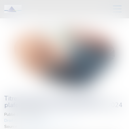
Titres-restaurant : Augmentation du
plafond de contribution patronale en 2024
Publié le :
20/03/2024
Droit fiscal
/
Fiscalité des professionnels
Source :
www.legifiscal.fr