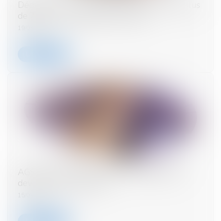
Déduction pour accueil d'une personne de plus
de 75 ans : actualisation du forfait
19/03/2024
Lire la suite
AGS et prise d'acte : la Cour de cassation va
devoir revoir sa position
15/03/2024