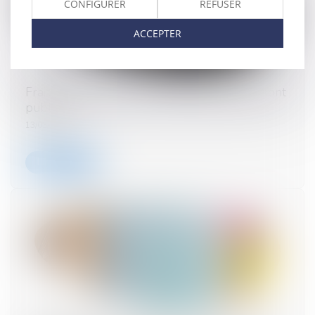
CONFIGURER
REFUSER
ACCEPTER
Frais de carburant : les nouveaux barèmes sont
publiés !
13/03/2024
Lire la suite