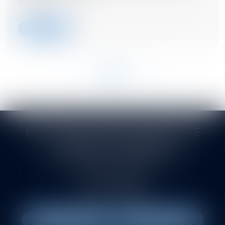
06/03/2024
Lire la suite
<<
<
...
23
24
25
26
27
28
29
...
>
>>
BERTHEAS VITROLLES DRUENNE
SASTRE ET ASSOCIÉS
145 rue de la Montat. Allée du Pont de l'Ane
42000 SAINT-ETIENNE
Tél :
04 77 21 08 88
Fax : 04 77 38 88 83
NOUS LOCALISER
NOUS CONTACTER