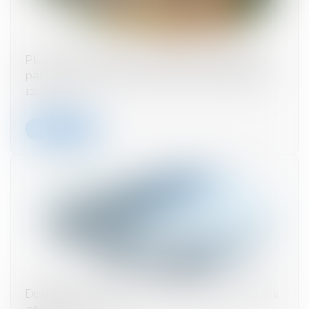
Plus-values de cessions mobilières réalisées
par un couple marié ou pacsé : des précisions
12/12/2024
Lire la suite
Dette fiscale : les dirigeants ne paieront pas les
intérêts de retard