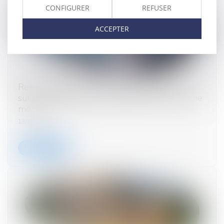
CONFIGURER
REFUSER
ACCEPTER
Responsabilité pour insuffisance d’actif : focus
sur le représentant permanent de la personne
morale
13/12/2024
Lire la suite