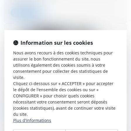
Lire la suite
Information sur les cookies
Nous avons recours à des cookies techniques pour
assurer le bon fonctionnement du site, nous
utilisons également des cookies soumis à votre
consentement pour collecter des statistiques de
visite.
TVA : tour d'horizon rapide des actions à mener
Cliquez ci-dessous sur « ACCEPTER » pour accepter
d'ici la fin de l'année
le dépôt de l'ensemble des cookies ou sur «
CONFIGURER » pour choisir quels cookies
18/12/2024
nécessitant votre consentement seront déposés
(cookies statistiques), avant de continuer votre visite
Lire la suite
du site.
Plus d'informations