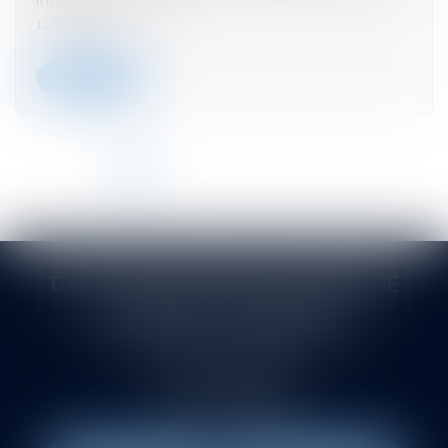
11/12/2024
Lire la suite
<<
<
1
2
3
4
5
6
7
...
>
>>
BERTHEAS VITROLLES DRUENNE
SASTRE ET ASSOCIÉS
145 rue de la Montat. Allée du Pont de l'Ane
42000 SAINT-ETIENNE
Tél :
04 77 21 08 88
Fax : 04 77 38 88 83