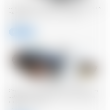
Aménagement confirmé de la hausse des droits
de mutation pour les primo-accédants
19/12/2024
Lire la suite
Cession et valorisation d’actions : retour sur les
obligations en matière de communication des
documents sociaux
18/12/2024