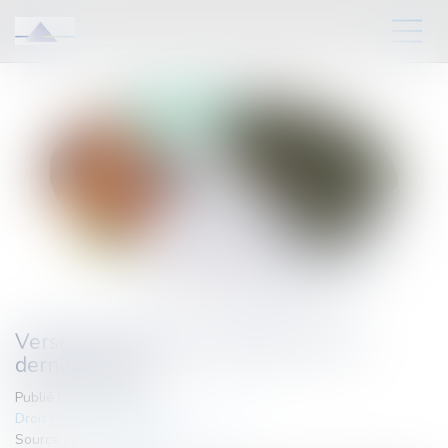
Versement PER pour réduire son IR :
derniers jours
Publié le :
17/12/2024
Droit fiscal
/
Fiscalité des particuliers
Source :
www.legifiscal.fr