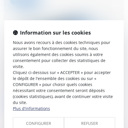
Lire la suite
Information sur les cookies
Nous avons recours à des cookies techniques pour
assurer le bon fonctionnement du site, nous
utilisons également des cookies soumis à votre
consentement pour collecter des statistiques de
visite.
Engagement de revente et exonération de
Cliquez ci-dessous sur « ACCEPTER » pour accepter
droits de mutation : quelles conséquences en
le dépôt de l'ensemble des cookies ou sur «
cas de non-respect ?
CONFIGURER » pour choisir quels cookies
27/11/2024
nécessitant votre consentement seront déposés
(cookies statistiques), avant de continuer votre visite
du site.
Lire la suite
Plus d'informations
CONFIGURER
REFUSER