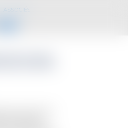
T ASSOCIÉS
CONTACT
é de la hausse
n pour les primo-
nances pour 2025, le Sénat a
ement du gouvernement
onnée aux départements