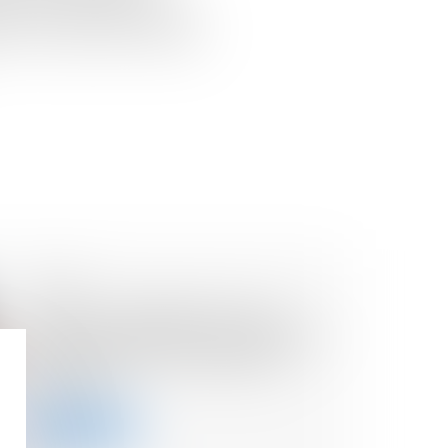
 droits de mutation à titre
 frais de notaire " prélevés
05/12/2024
Rescrit sur l’abattement pour
durée de détention pour départ à
la retraite en cas d’imposition
commune
Lire la suite