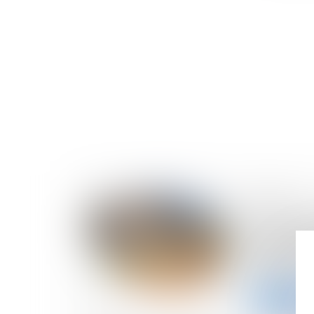
12/12/2024
Plus-value
mobilières
couple mar
précisions
Lire la suite