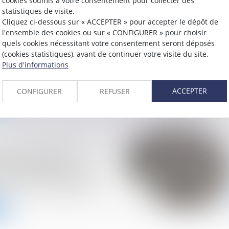
cookies soumis à votre consentement pour collecter des
statistiques de visite.
Cliquez ci-dessous sur « ACCEPTER » pour accepter le dépôt de
l'ensemble des cookies ou sur « CONFIGURER » pour choisir
 immobilière et
quels cookies nécessitant votre consentement seront déposés
n pour remploi, et
(cookies statistiques), avant de continuer votre visite du site.
n d'un logement de
Plus d'informations
ACCEPTER
CONFIGURER
REFUSER
bnb pour encadrer les
de courte durée
e qu’elle change pour
res et les propriétaires