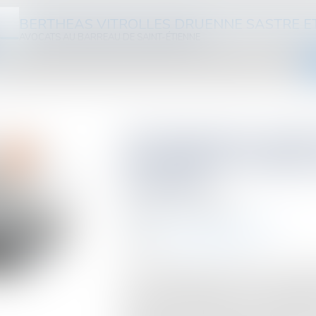
BERTHEAS VITROLLES DRUENNE SASTRE E
AVOCATS AU BARREAU DE SAINT-ÉTIENNE
ABINET
ÉQUIPE
DOMAINES D'INTERVENTION
HONORAIRES
ACTUS
VIDÉOS
Aménagement confirm
des droits de mutatio
accédants
Publié le :
19/12/2024
Droit fiscal
/
Fiscalité immobilière
Source :
www.boursier.com
Lors de l'examen du projet de loi de fi
voté vendredi dernier le sous-amend
proposant d'aménager la possibilité d