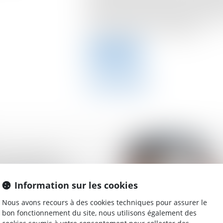
d'augmenter temporairement de 0,5% les
onéreux (DMTO), communément appelés "
sur les transactions immobilières...
Lire la suite
s de cessions
 réalisées par un
ié ou pacsé : des
Information sur les cookies
Nous avons recours à des cookies techniques pour assurer le
bon fonctionnement du site, nous utilisons également des