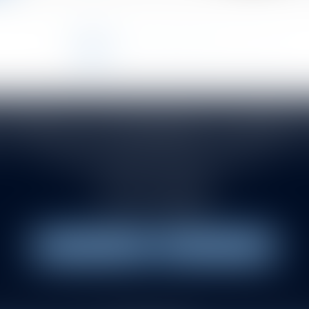
<<
<
1
2
3
4
5
6
7
>
>>
...
VITROLLES DRUENNE SASTRE E
145 rue de la Montat. Allée du Pont de l'Ane
42000 SAINT-ETIENNE
Tél :
04 77 21 08 88
Fax : 04 77 38 88 83
NOUS LOCALISER
NOUS CONTACTER