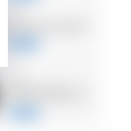
21/11/2024
Paiement de la taxe d’habitation :
le 16 décembre au plus tard !
Lire la suite
07/11/2024
Investissement locatif : la niche
fiscale Pinel ne sera pas
remplacée, selon Valérie Létard
Lire la suite