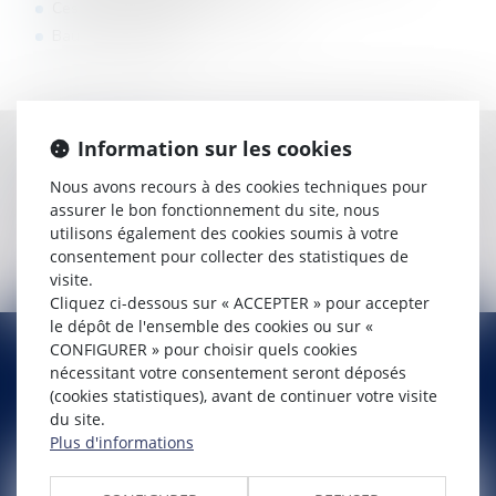
Cession/Acquisition de pharmacies
Baux commerciaux
Information sur les cookies
DIPLÔME(S)
Nous avons recours à des cookies techniques pour
DESS Droit Fiscal/DIJON
assurer le bon fonctionnement du site, nous
DU de Fiscalité Communautaire/DIJO
utilisons également des cookies soumis à votre
consentement pour collecter des statistiques de
Langue(s) : Français
visite.
Cliquez ci-dessous sur « ACCEPTER » pour accepter
le dépôt de l'ensemble des cookies ou sur «
CONFIGURER » pour choisir quels cookies
nécessitant votre consentement seront déposés
CONTACTER
AMANDINE
SASTRE
(cookies statistiques), avant de continuer votre visite
du site.
Plus d'informations