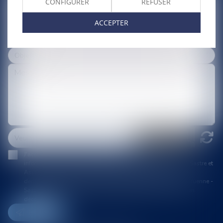
CONFIGURER
REFUSER
ACCEPTER
J'accepte que les informations saisies soient traitées
informatiquement par BVFD (Bertheas - Vitrolles - Druenne - Sastre et
Associés) et l'hébergeur du présent site dans le cadre de ma
demande et de la relation avec BVFD (Bertheas - Vitrolles - Druenne -
Sastre et Associés) et/ou Maître Amandine SASTRE qui peut en
découler.
Envoyer