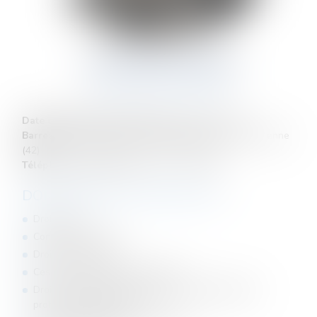
AMANDINE
SASTRE
AVOCATE ASSOCIÉE
Date d'entrée dans la structure :
5 Janvier 2004
Barreau(x) ou juridiction de rattachement :
Saint-Etienne
(42)
Téléphone professionnel :
04 77 21 08 88
DOMAINES DE COMPÉTENCE :
Droit fiscal
Contentieux fiscaux
Droit des sociétés
Cession /Acquisition d’entreprises
Droit de professions libérales (et particulièrement
professions médicales)