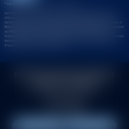
* Les champs suivis d'un astérisque sont obligatoires.
Les informations recueillies sur ce formulaire sont enregistrées dans un fichier
informatisé par le cabinet permettant de répondre à votre demande. Elles sont
conservées le temps nécessaire au traitement de votre demande, et sont destinées à
être transmises à l'avocat compétent pour répondre à votre demande. Conformément
au Règlement relatif à la protection des personnes physiques à l'égard du
traitement des données à caractère personnel et à la libre circulation de ces données,
toute personne peut exercer ses droits d'accès, de rectification, de portabilité et
d'opposition des informations la concernant.
BERTHEAS VITROLLES DRUENNE
SASTRE ET ASSOCIÉS
145 rue de la Montat. Allée du Pont de l'Ane
42000 SAINT-ETIENNE
Tél :
04 77 21 08 88
Fax : 04 77 38 88 83
NOUS LOCALISER
NOUS CONTACTER