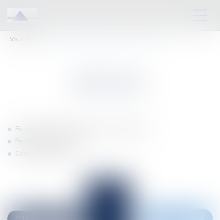
Vous êtes ici :
Domaines d'intervention
Droit fiscal
DROIT FISCAL
Fiscalité des particuliers et des entreprises
Fiscalité du patrimoine
Contentieux fiscal
Nous contacter