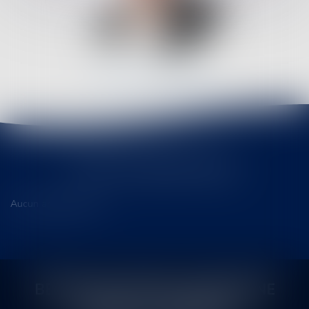
MICHEL
VITROLLES
L'ACTU DU DROIT FISCAL
Aucun article trouvé
BERTHEAS VITROLLES DRUENNE
SASTRE ET ASSOCIÉS