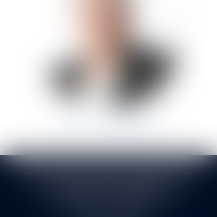
MICHEL
VITROLLES
BERTHEAS VITROLLES DRUENNE
SASTRE ET ASSOCIÉS
145 rue de la Montat. Allée du Pont de l'Ane
42000 SAINT-ETIENNE